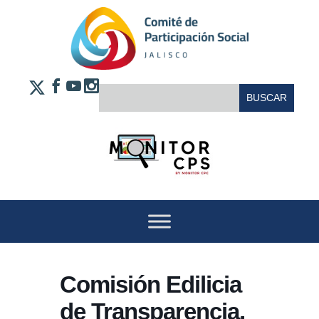
Saltar al contenido
FACEBOOK
YOUTUBE
INSTAGRAM
BUSCAR:
X
Comisión Edilicia
de Transparencia,