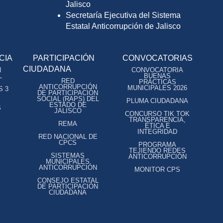
Jalisco
Secretaría Ejecutiva del Sistema
Estatal Anticorrupción de Jalisco
CIA
PARTICIPACIÓN
CONVOCATORIAS
CIUDADANA
N
CONVOCATORIA
L
BUENAS
RED
PRÁCTICAS
ANTICORRUPCIÓN
MUNICIPALES 2026
S 3
DE PARTICIPACIÓN
SOCIAL (RAPS) DEL
PLUMA CIUDADANA
ESTADO DE
S
JALISCO
CONCURSO TIK TOK
TRANSPARENCIA,
REMA
ÉTICA E
INTEGRIDAD
RED NACIONAL DE
CPCS
PROGRAMA
TEJIENDO REDES
SISTEMAS
ANTICORRUPCIÓN
MUNICIPALES
ANTICORRUPCIÓN
MONITOR CPS
CONSEJO ESTATAL
DE PARTICIPACIÓN
CIUDADANA