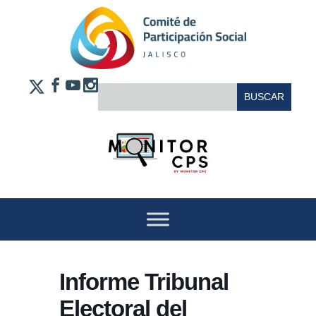
Saltar al contenido
FACEBOOK
YOUTUBE
INSTAGRAM
BUSCAR:
X
Informe Tribunal
Electoral del