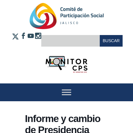
Saltar al contenido
FACEBOOK
YOUTUBE
INSTAGRAM
BUSCAR:
X
Informe y cambio
de Presidencia