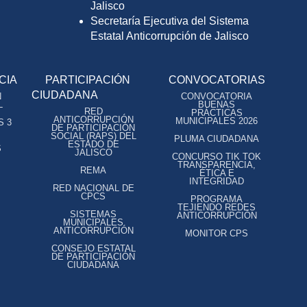
Jalisco
Secretaría Ejecutiva del Sistema
Estatal Anticorrupción de Jalisco
CIA
PARTICIPACIÓN
CONVOCATORIAS
CIUDADANA
N
CONVOCATORIA
L
BUENAS
RED
PRÁCTICAS
ANTICORRUPCIÓN
MUNICIPALES 2026
S 3
DE PARTICIPACIÓN
SOCIAL (RAPS) DEL
PLUMA CIUDADANA
ESTADO DE
S
JALISCO
CONCURSO TIK TOK
TRANSPARENCIA,
REMA
ÉTICA E
INTEGRIDAD
RED NACIONAL DE
CPCS
PROGRAMA
TEJIENDO REDES
SISTEMAS
ANTICORRUPCIÓN
MUNICIPALES
ANTICORRUPCIÓN
MONITOR CPS
CONSEJO ESTATAL
DE PARTICIPACIÓN
CIUDADANA