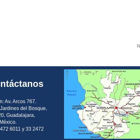
N
ntáctanos
n: Av. Arcos 767.
Jardines del Bosque,
0, Guadalajara,
 México.
2472 6011 y 33 2472