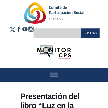
Saltar al contenido
FACEBOOK
YOUTUBE
INSTAGRAM
BUSCAR:
X
Presentación del
libro “Luz en la