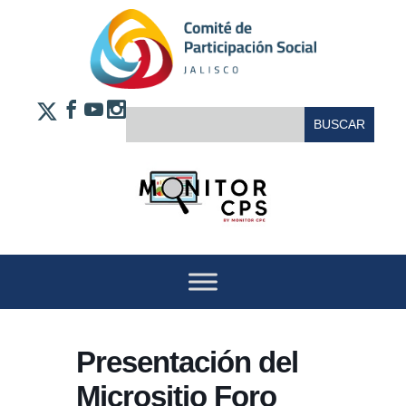
Saltar al contenido
FACEBOOK
YOUTUBE
INSTAGRAM
BUSCAR:
X
Presentación del
Micrositio Foro