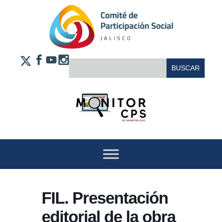
Saltar al contenido
FACEBOOK
YOUTUBE
INSTAGRAM
BUSCAR:
X
FIL. Presentación
editorial de la obra