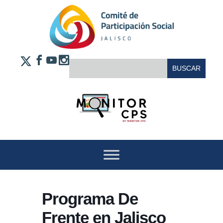
Saltar al contenido
FACEBOOK
YOUTUBE
INSTAGRAM
BUSCAR:
X
Programa De
Frente en Jalisco