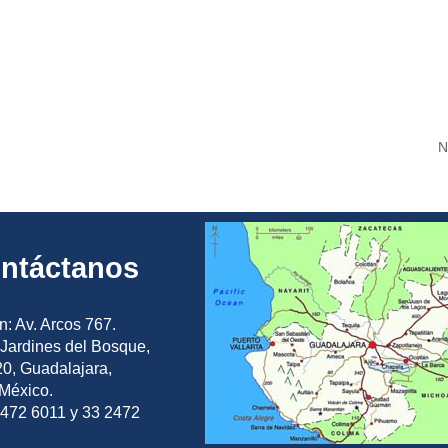
N
ntáctanos
n: Av. Arcos 767.
Jardines del Bosque,
0, Guadalajara,
 México.
2472 6011 y 33 2472