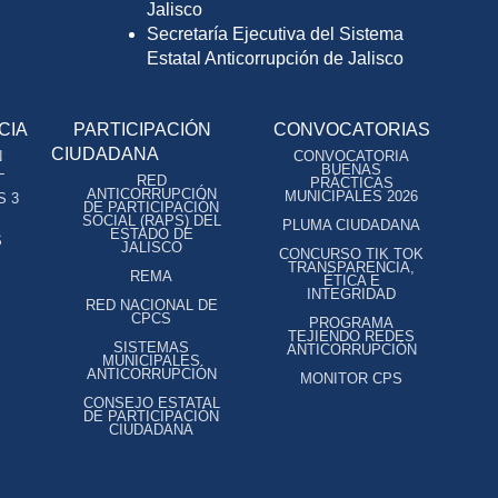
Jalisco
Secretaría Ejecutiva del Sistema
Estatal Anticorrupción de Jalisco
CIA
PARTICIPACIÓN
CONVOCATORIAS
CIUDADANA
N
CONVOCATORIA
L
BUENAS
RED
PRÁCTICAS
ANTICORRUPCIÓN
MUNICIPALES 2026
S 3
DE PARTICIPACIÓN
SOCIAL (RAPS) DEL
PLUMA CIUDADANA
ESTADO DE
S
JALISCO
CONCURSO TIK TOK
TRANSPARENCIA,
REMA
ÉTICA E
INTEGRIDAD
RED NACIONAL DE
CPCS
PROGRAMA
TEJIENDO REDES
SISTEMAS
ANTICORRUPCIÓN
MUNICIPALES
ANTICORRUPCIÓN
MONITOR CPS
CONSEJO ESTATAL
DE PARTICIPACIÓN
CIUDADANA