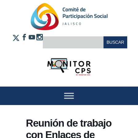
Saltar al contenido
FACEBOOK
YOUTUBE
INSTAGRAM
BUSCAR:
X
Reunión de trabajo
con Enlaces de