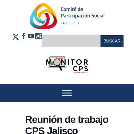
Saltar al contenido
FACEBOOK
YOUTUBE
INSTAGRAM
BUSCAR:
X
Reunión de trabajo
CPS Jalisco