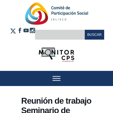
Saltar al contenido
FACEBOOK
YOUTUBE
INSTAGRAM
BUSCAR:
X
Reunión de trabajo
Seminario de