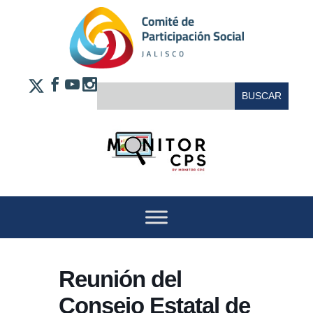
Saltar al contenido
FACEBOOK
YOUTUBE
INSTAGRAM
BUSCAR:
X
Reunión del
Consejo Estatal de