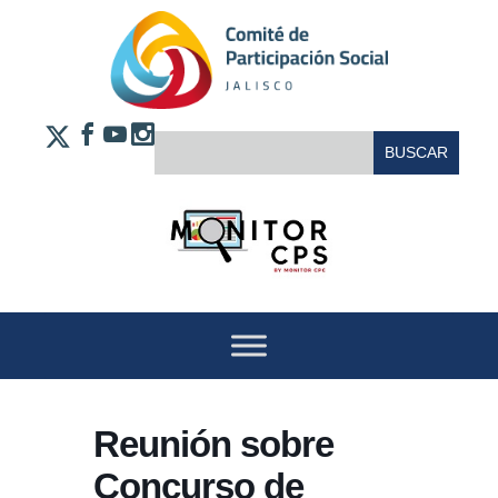
Saltar al contenido
FACEBOOK
YOUTUBE
INSTAGRAM
BUSCAR:
X
Reunión sobre
Concurso de