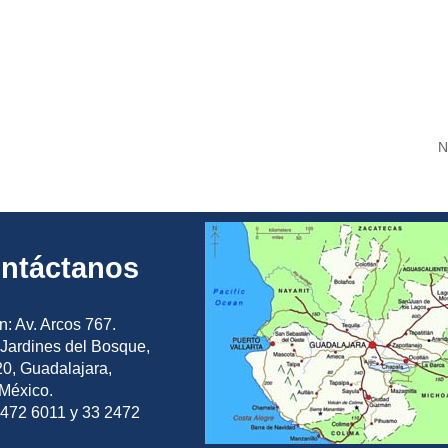
N
ntáctanos
n: Av. Arcos 767.
Jardines del Bosque,
0, Guadalajara,
 México.
2472 6011 y 33 2472