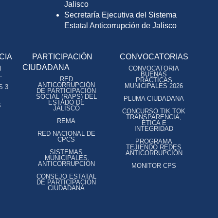
Jalisco
Secretaría Ejecutiva del Sistema
Estatal Anticorrupción de Jalisco
CIA
PARTICIPACIÓN
CONVOCATORIAS
CIUDADANA
N
CONVOCATORIA
L
BUENAS
RED
PRÁCTICAS
ANTICORRUPCIÓN
MUNICIPALES 2026
S 3
DE PARTICIPACIÓN
SOCIAL (RAPS) DEL
PLUMA CIUDADANA
ESTADO DE
S
JALISCO
CONCURSO TIK TOK
TRANSPARENCIA,
REMA
ÉTICA E
INTEGRIDAD
RED NACIONAL DE
CPCS
PROGRAMA
TEJIENDO REDES
SISTEMAS
ANTICORRUPCIÓN
MUNICIPALES
ANTICORRUPCIÓN
MONITOR CPS
CONSEJO ESTATAL
DE PARTICIPACIÓN
CIUDADANA