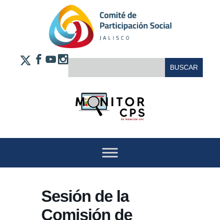
Saltar al contenido
FACEBOOK
YOUTUBE
INSTAGRAM
BUSCAR:
X
Sesión de la
Comisión de