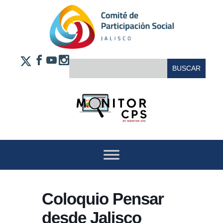
Saltar al contenido
FACEBOOK
YOUTUBE
INSTAGRAM
BUSCAR:
X
Coloquio Pensar
desde Jalisco