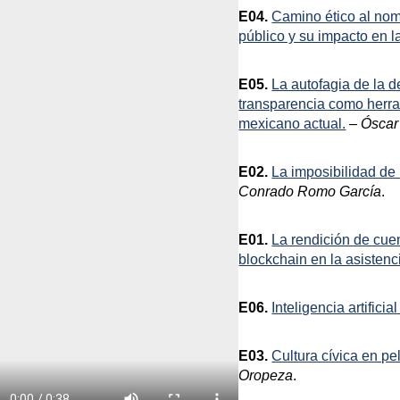
E04.
Camino ético al nom
público y su impacto en la
E05.
La autofagia de la 
transparencia como herr
mexicano actual.
–
Óscar
E02.
La imposibilidad de 
Conrado Romo García
.
E01.
La rendición de cue
blockchain en la asistenci
E06.
Inteligencia artifici
E03.
Cultura cívica en pe
Oropeza
.