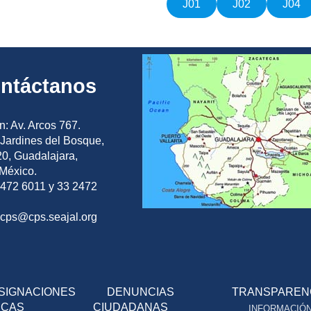
J01
J02
J04
ntáctanos
n: Av. Arcos 767.
Jardines del Bosque,
0, Guadalajara,
 México.
2472 6011 y 33 2472
ocps@cps.seajal.org
SIGNACIONES
DENUNCIAS
TRANSPAREN
ICAS
CIUDADANAS
INFORMACIÓ