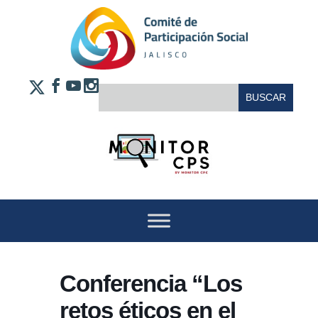
Saltar al contenido
FACEBOOK
YOUTUBE
INSTAGRAM
BUSCAR:
X
Conferencia “Los
retos éticos en el