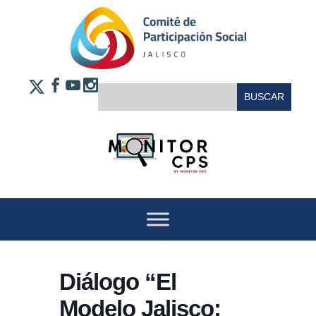
Saltar al contenido
FACEBOOK
YOUTUBE
INSTAGRAM
BUSCAR:
X
Diálogo “El
Modelo Jalisco: