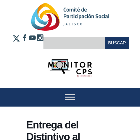
Saltar al contenido
FACEBOOK
YOUTUBE
INSTAGRAM
BUSCAR:
X
Entrega del
Distintivo al