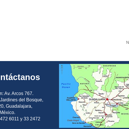
N
ntáctanos
n: Av. Arcos 767.
Jardines del Bosque,
0, Guadalajara,
 México.
2472 6011 y 33 2472