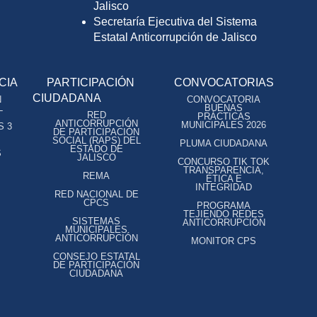
Jalisco
Secretaría Ejecutiva del Sistema
Estatal Anticorrupción de Jalisco
CIA
PARTICIPACIÓN
CONVOCATORIAS
CIUDADANA
N
CONVOCATORIA
L
BUENAS
RED
PRÁCTICAS
ANTICORRUPCIÓN
MUNICIPALES 2026
S 3
DE PARTICIPACIÓN
SOCIAL (RAPS) DEL
PLUMA CIUDADANA
ESTADO DE
S
JALISCO
CONCURSO TIK TOK
TRANSPARENCIA,
REMA
ÉTICA E
INTEGRIDAD
RED NACIONAL DE
CPCS
PROGRAMA
TEJIENDO REDES
SISTEMAS
ANTICORRUPCIÓN
MUNICIPALES
ANTICORRUPCIÓN
MONITOR CPS
CONSEJO ESTATAL
DE PARTICIPACIÓN
CIUDADANA