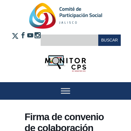
Saltar al contenido
FACEBOOK
YOUTUBE
INSTAGRAM
BUSCAR:
X
Firma de convenio
de colaboración