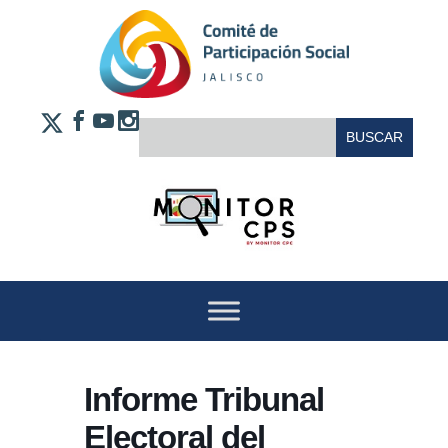
Saltar al contenido
FACEBOOK
YOUTUBE
INSTAGRAM
BUSCAR:
X
Informe Tribunal
Electoral del