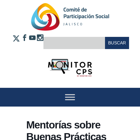
Saltar al contenido
FACEBOOK
YOUTUBE
INSTAGRAM
BUSCAR:
X
Mentorías sobre
Buenas Prácticas