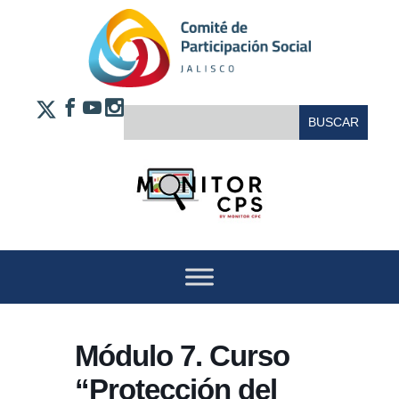
Saltar al contenido
FACEBOOK
YOUTUBE
INSTAGRAM
BUSCAR:
X
Módulo 7. Curso
“Protección del