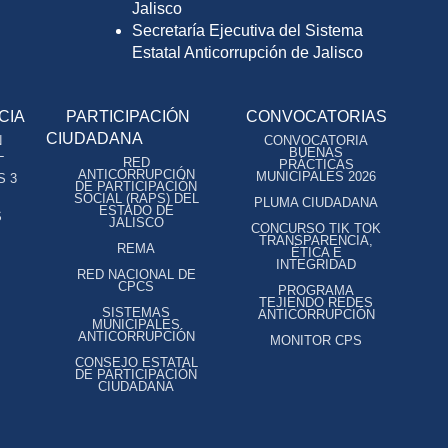
Jalisco
Secretaría Ejecutiva del Sistema
Estatal Anticorrupción de Jalisco
CIA
PARTICIPACIÓN
CONVOCATORIAS
CIUDADANA
N
CONVOCATORIA
L
BUENAS
RED
PRÁCTICAS
ANTICORRUPCIÓN
MUNICIPALES 2026
S 3
DE PARTICIPACIÓN
SOCIAL (RAPS) DEL
PLUMA CIUDADANA
ESTADO DE
S
JALISCO
CONCURSO TIK TOK
TRANSPARENCIA,
REMA
ÉTICA E
INTEGRIDAD
RED NACIONAL DE
CPCS
PROGRAMA
TEJIENDO REDES
SISTEMAS
ANTICORRUPCIÓN
MUNICIPALES
ANTICORRUPCIÓN
MONITOR CPS
CONSEJO ESTATAL
DE PARTICIPACIÓN
CIUDADANA