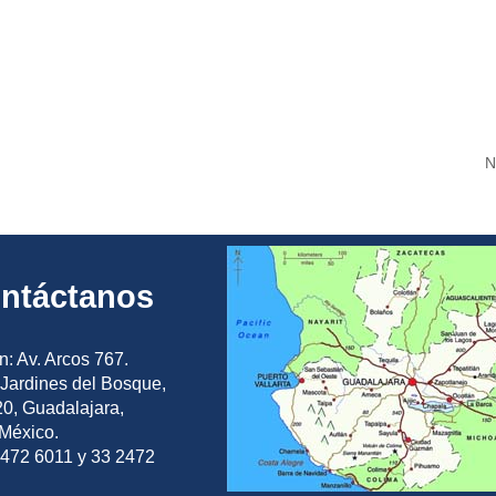
N
ntáctanos
n: Av. Arcos 767.
Jardines del Bosque,
0, Guadalajara,
 México.
2472 6011 y 33 2472