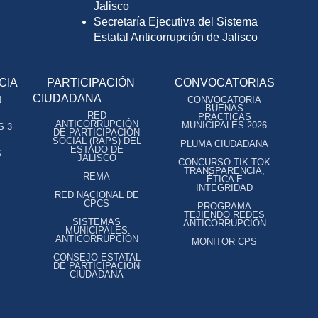
Jalisco
Secretaría Ejecutiva del Sistema
Estatal Anticorrupción de Jalisco
CIA
PARTICIPACIÓN
CONVOCATORIAS
CIUDADANA
N
CONVOCATORIA
L
BUENAS
RED
PRÁCTICAS
ANTICORRUPCIÓN
MUNICIPALES 2026
S 3
DE PARTICIPACIÓN
SOCIAL (RAPS) DEL
PLUMA CIUDADANA
ESTADO DE
S
JALISCO
CONCURSO TIK TOK
TRANSPARENCIA,
REMA
ÉTICA E
INTEGRIDAD
RED NACIONAL DE
CPCS
PROGRAMA
TEJIENDO REDES
SISTEMAS
ANTICORRUPCIÓN
MUNICIPALES
ANTICORRUPCIÓN
MONITOR CPS
CONSEJO ESTATAL
DE PARTICIPACIÓN
CIUDADANA