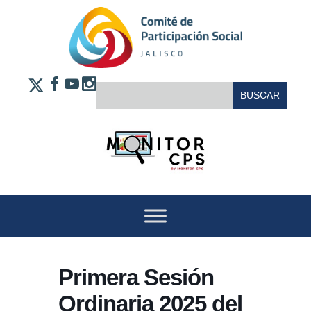
Saltar al contenido
FACEBOOK
YOUTUBE
INSTAGRAM
BUSCAR:
X
Primera Sesión
Ordinaria 2025 del