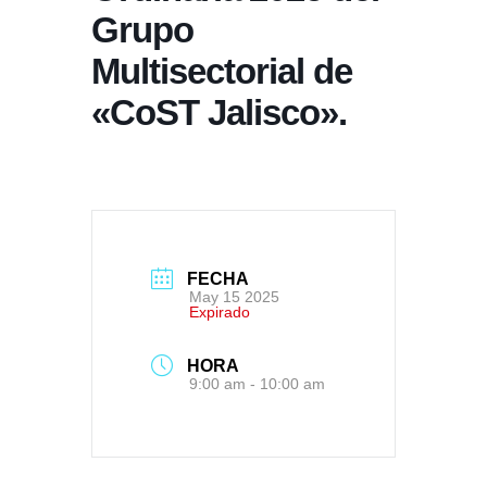
Grupo
Multisectorial de
«CoST Jalisco».
FECHA
May 15 2025
Expirado
HORA
9:00 am - 10:00 am