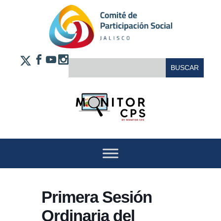
Saltar al contenido
FACEBOOK
YOUTUBE
INSTAGRAM
BUSCAR:
X
Primera Sesión
Ordinaria del