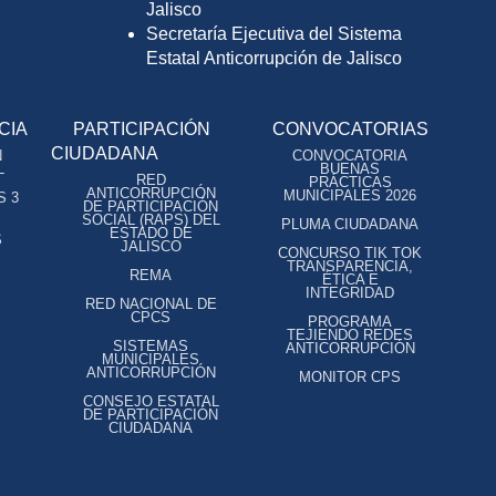
Jalisco
Secretaría Ejecutiva del Sistema
Estatal Anticorrupción de Jalisco
CIA
PARTICIPACIÓN
CONVOCATORIAS
CIUDADANA
N
CONVOCATORIA
L
BUENAS
RED
PRÁCTICAS
ANTICORRUPCIÓN
MUNICIPALES 2026
S 3
DE PARTICIPACIÓN
SOCIAL (RAPS) DEL
PLUMA CIUDADANA
ESTADO DE
S
JALISCO
CONCURSO TIK TOK
TRANSPARENCIA,
REMA
ÉTICA E
INTEGRIDAD
RED NACIONAL DE
CPCS
PROGRAMA
TEJIENDO REDES
SISTEMAS
ANTICORRUPCIÓN
MUNICIPALES
ANTICORRUPCIÓN
MONITOR CPS
CONSEJO ESTATAL
DE PARTICIPACIÓN
CIUDADANA