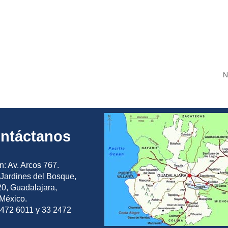
N
ntáctanos
n: Av. Arcos 767.
Jardines del Bosque,
0, Guadalajara,
 México.
2472 6011 y 33 2472