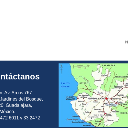
N
ntáctanos
n: Av. Arcos 767.
Jardines del Bosque,
0, Guadalajara,
 México.
2472 6011 y 33 2472