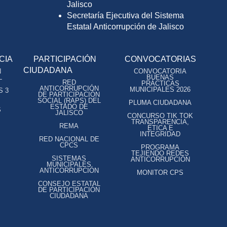
Jalisco
Secretaría Ejecutiva del Sistema
Estatal Anticorrupción de Jalisco
CIA
PARTICIPACIÓN
CONVOCATORIAS
CIUDADANA
N
CONVOCATORIA
L
BUENAS
RED
PRÁCTICAS
ANTICORRUPCIÓN
MUNICIPALES 2026
S 3
DE PARTICIPACIÓN
SOCIAL (RAPS) DEL
PLUMA CIUDADANA
ESTADO DE
S
JALISCO
CONCURSO TIK TOK
TRANSPARENCIA,
REMA
ÉTICA E
INTEGRIDAD
RED NACIONAL DE
CPCS
PROGRAMA
TEJIENDO REDES
SISTEMAS
ANTICORRUPCIÓN
MUNICIPALES
ANTICORRUPCIÓN
MONITOR CPS
CONSEJO ESTATAL
DE PARTICIPACIÓN
CIUDADANA