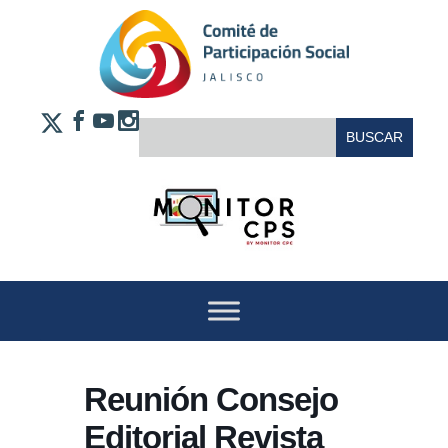
Saltar al contenido
FACEBOOK
YOUTUBE
INSTAGRAM
BUSCAR:
X
Reunión Consejo
Editorial Revista