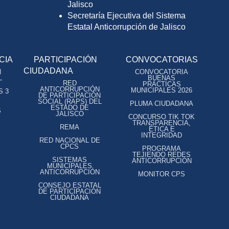
Jalisco
Secretaría Ejecutiva del Sistema
Estatal Anticorrupción de Jalisco
CIA
PARTICIPACIÓN
CONVOCATORIAS
CIUDADANA
N
CONVOCATORIA
L
BUENAS
RED
PRÁCTICAS
ANTICORRUPCIÓN
MUNICIPALES 2026
S 3
DE PARTICIPACIÓN
SOCIAL (RAPS) DEL
PLUMA CIUDADANA
ESTADO DE
S
JALISCO
CONCURSO TIK TOK
TRANSPARENCIA,
REMA
ÉTICA E
INTEGRIDAD
RED NACIONAL DE
CPCS
PROGRAMA
TEJIENDO REDES
SISTEMAS
ANTICORRUPCIÓN
MUNICIPALES
ANTICORRUPCIÓN
MONITOR CPS
CONSEJO ESTATAL
DE PARTICIPACIÓN
CIUDADANA