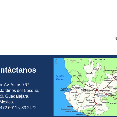
N
ntáctanos
n: Av. Arcos 767.
Jardines del Bosque,
0, Guadalajara,
 México.
2472 6011 y 33 2472