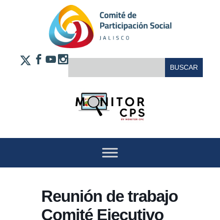
Saltar al contenido
FACEBOOK
YOUTUBE
INSTAGRAM
BUSCAR:
X
Reunión de trabajo
Comité Ejecutivo