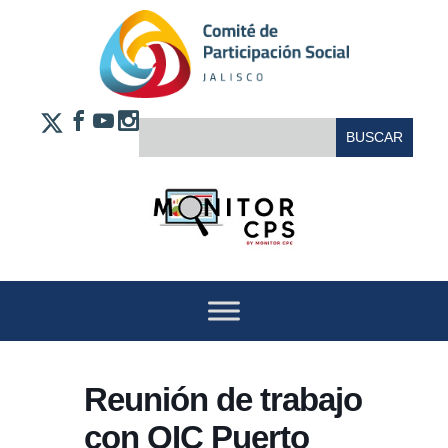
Saltar al contenido
FACEBOOK
YOUTUBE
INSTAGRAM
BUSCAR:
X
Reunión de trabajo
con OIC Puerto