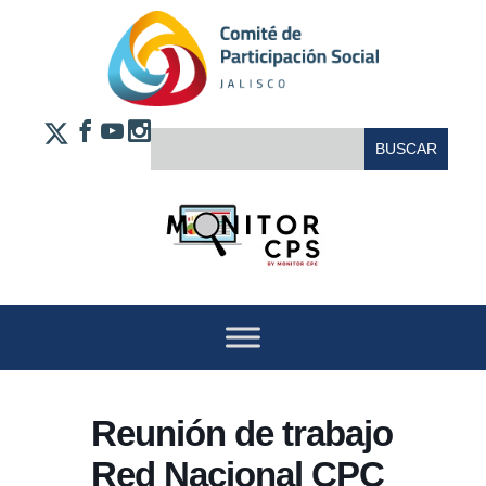
Saltar al contenido
FACEBOOK
YOUTUBE
INSTAGRAM
BUSCAR:
X
Reunión de trabajo
Red Nacional CPC