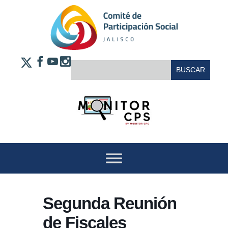
Saltar al contenido
FACEBOOK
YOUTUBE
INSTAGRAM
BUSCAR:
X
Segunda Reunión
de Fiscales