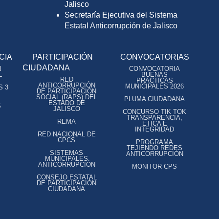
Jalisco
Secretaría Ejecutiva del Sistema
Estatal Anticorrupción de Jalisco
CIA
PARTICIPACIÓN
CONVOCATORIAS
CIUDADANA
N
CONVOCATORIA
L
BUENAS
RED
PRÁCTICAS
ANTICORRUPCIÓN
MUNICIPALES 2026
S 3
DE PARTICIPACIÓN
SOCIAL (RAPS) DEL
PLUMA CIUDADANA
ESTADO DE
S
JALISCO
CONCURSO TIK TOK
TRANSPARENCIA,
REMA
ÉTICA E
INTEGRIDAD
RED NACIONAL DE
CPCS
PROGRAMA
TEJIENDO REDES
SISTEMAS
ANTICORRUPCIÓN
MUNICIPALES
ANTICORRUPCIÓN
MONITOR CPS
CONSEJO ESTATAL
DE PARTICIPACIÓN
CIUDADANA