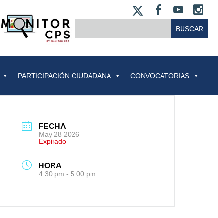
X
FACEBOO
YOUT
IN
BUSCAR:
PARTICIPACIÓN CIUDADANA
CONVOCATORIAS
FECHA
May 28 2026
Expirado
HORA
4:30 pm - 5:00 pm