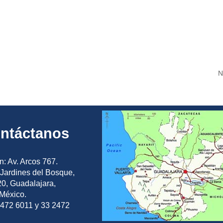
N
ntáctanos
n: Av. Arcos 767.
Jardines del Bosque,
0, Guadalajara,
 México.
2472 6011 y 33 2472