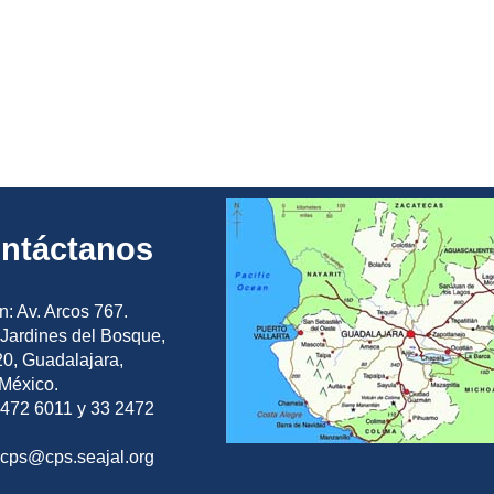
ntáctanos
n: Av. Arcos 767.
Jardines del Bosque,
0, Guadalajara,
 México.
2472 6011 y 33 2472
ocps@cps.seajal.org