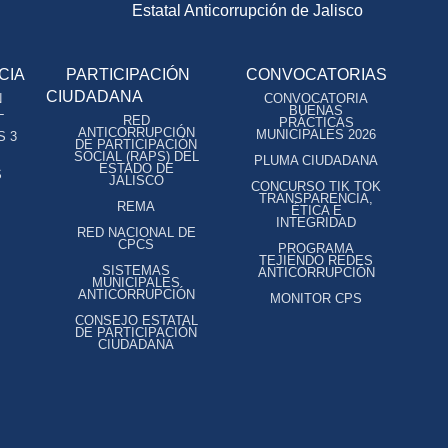
Estatal Anticorrupción de Jalisco
CIA
PARTICIPACIÓN
CONVOCATORIAS
CIUDADANA
N
CONVOCATORIA
L
BUENAS
RED
PRÁCTICAS
ANTICORRUPCIÓN
MUNICIPALES 2026
S 3
DE PARTICIPACIÓN
SOCIAL (RAPS) DEL
PLUMA CIUDADANA
ESTADO DE
S
JALISCO
CONCURSO TIK TOK
TRANSPARENCIA,
REMA
ÉTICA E
INTEGRIDAD
RED NACIONAL DE
CPCS
PROGRAMA
TEJIENDO REDES
SISTEMAS
ANTICORRUPCIÓN
MUNICIPALES
ANTICORRUPCIÓN
MONITOR CPS
CONSEJO ESTATAL
DE PARTICIPACIÓN
CIUDADANA