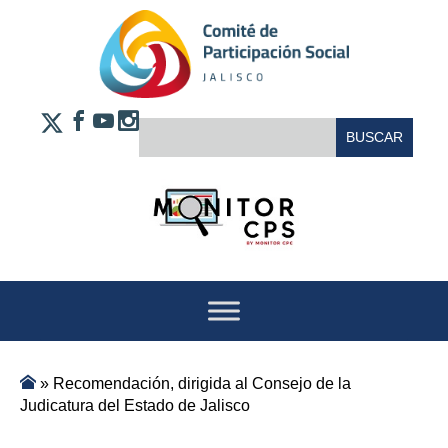
Saltar al contenido
FACEBOOK
YOUTUBE
INSTAGRAM
BUSCAR:
X
»
Recomendación, dirigida al Consejo de la
Judicatura del Estado de Jalisco