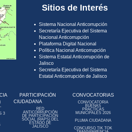
Sitios de Interés
Sistema Nacional Anticorrupción
Secretaría Ejecutiva del Sistema
Nacional Anticorrupción
Plataforma Digital Nacional
Política Nacional Anticorrupción
Sistema Estatal Anticorrupción de
Jalisco
Secretaría Ejecutiva del Sistema
Estatal Anticorrupción de Jalisco
CIA
PARTICIPACIÓN
CONVOCATORIAS
CIUDADANA
N
CONVOCATORIA
L
BUENAS
RED
PRÁCTICAS
ANTICORRUPCIÓN
MUNICIPALES 2026
S 3
DE PARTICIPACIÓN
SOCIAL (RAPS) DEL
PLUMA CIUDADANA
ESTADO DE
S
JALISCO
CONCURSO TIK TOK
TRANSPARENCIA,