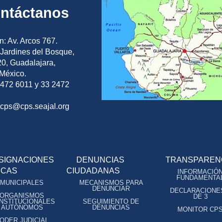
ntáctanos
n: Av. Arcos 767.
Jardines del Bosque,
0, Guadalajara,
 México.
2472 6011 y 33 2472
ocps@cps.seajal.org
SIGNACIONES
DENUNCIAS
TRANSPAREN
ICAS
CIUDADANAS
INFORMACIÓ
FUNDAMENTA
MUNICIPALES
MECANISMOS PARA
DENUNCIAR
DECLARACIONE
ORGANISMOS
DE 3
NSTITUCIONALES
SEGUIMIENTO DE
AUTÓNOMOS
DENUNCIAS
MONITOR CP
ODER JUDICIAL