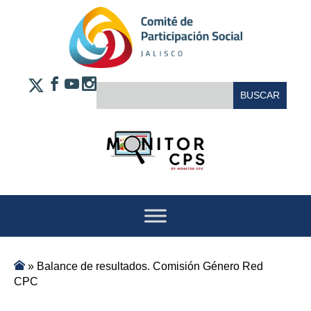
Saltar al contenido
FACEBOOK
YOUTUBE
INSTAGRAM
BUSCAR:
X
»
Balance de resultados. Comisión Género Red
CPC