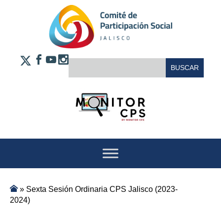
Saltar al contenido
FACEBOOK
YOUTUBE
INSTAGRAM
BUSCAR:
X
»
Sexta Sesión Ordinaria CPS Jalisco (2023-
2024)