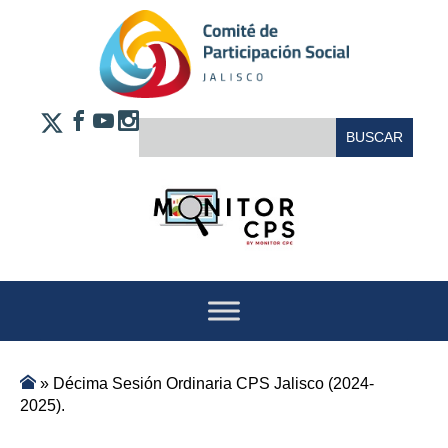
Saltar al contenido
FACEBOOK
YOUTUBE
INSTAGRAM
BUSCAR:
X
»
Décima Sesión Ordinaria CPS Jalisco (2024-
2025).