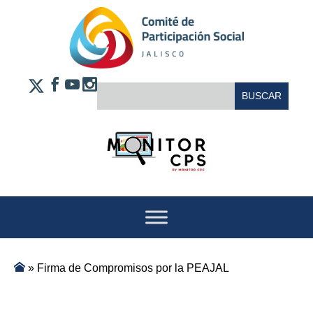
Saltar al contenido
FACEBOOK
YOUTUBE
INSTAGRAM
BUSCAR:
X
»
Firma de Compromisos por la PEAJAL