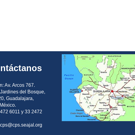
ntáctanos
n: Av. Arcos 767.
Jardines del Bosque,
0, Guadalajara,
 México.
2472 6011 y 33 2472
ocps@cps.seajal.org