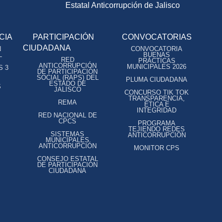
Estatal Anticorrupción de Jalisco
CIA
PARTICIPACIÓN
CONVOCATORIAS
CIUDADANA
N
CONVOCATORIA
L
BUENAS
RED
PRÁCTICAS
ANTICORRUPCIÓN
MUNICIPALES 2026
S 3
DE PARTICIPACIÓN
SOCIAL (RAPS) DEL
PLUMA CIUDADANA
ESTADO DE
S
JALISCO
CONCURSO TIK TOK
TRANSPARENCIA,
REMA
ÉTICA E
INTEGRIDAD
RED NACIONAL DE
CPCS
PROGRAMA
TEJIENDO REDES
SISTEMAS
ANTICORRUPCIÓN
MUNICIPALES
ANTICORRUPCIÓN
MONITOR CPS
CONSEJO ESTATAL
DE PARTICIPACIÓN
CIUDADANA