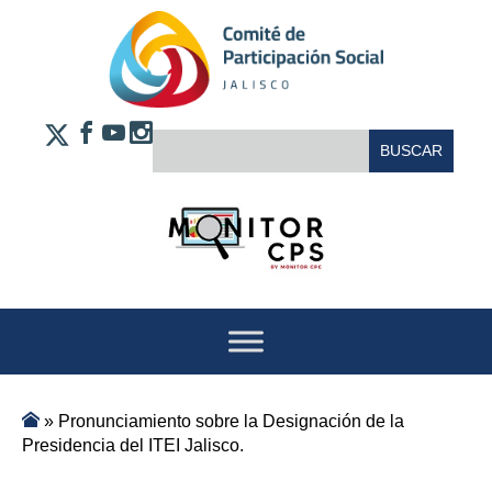
Saltar al contenido
FACEBOOK
YOUTUBE
INSTAGRAM
BUSCAR:
X
»
Pronunciamiento sobre la Designación de la
Presidencia del ITEI Jalisco.