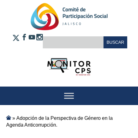
Saltar al contenido
FACEBOOK
YOUTUBE
INSTAGRAM
BUSCAR:
X
»
Adopción de la Perspectiva de Género en la
Agenda Anticorrupción.